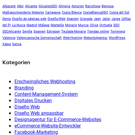
Albacete
Albir
Alicante
AlicanteSEO
Almeria
Asturien
Barcelona
Benissa
Maßgeschneiderte Website
Cartagena
Costa Blanca
CostaBlancaSEO
Costa del Sol
Denia
Diseño de páginas web
Diseño-Web
Spanien
Grenada
Jaen
Jalon
Javea
L'Alfas
del Pi
La Nucia
Madrid
Málaga
Marbella
Moraira
Murcia
Olivia
Orihuela
SEO
SEOAlicante
Sevilla
Spanien
Estragon
Teulada-Moraira
Tiendas online
Torrevieja
Valencia
Valencianische Gemeinschaft
Web-Hosting
WebsiteAgentur
WordPress
Xabia
Xativa
Kategorien
Erschwingliches Webhosting
Branding
Content-Management-System
Digitales Drucken
Diseño Web
Diseño Web anpassbar
Designagentur für E-Commerce-Websites
eCommerce-Website-Entwickler
Facebook-Marketing