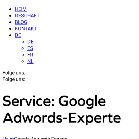
HEIM
GESCHÄFT
BLOG
KONTAKT
DE
DE
ES
FR
NL
Folge uns:
Folge uns:
Service: Google
Adwords-Experte
Heim
Google Adwords-Experte