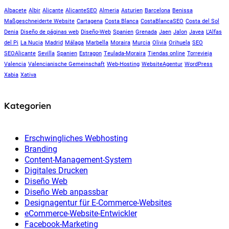
Albacete
Albir
Alicante
AlicanteSEO
Almeria
Asturien
Barcelona
Benissa
Maßgeschneiderte Website
Cartagena
Costa Blanca
CostaBlancaSEO
Costa del Sol
Denia
Diseño de páginas web
Diseño-Web
Spanien
Grenada
Jaen
Jalon
Javea
L'Alfas
del Pi
La Nucia
Madrid
Málaga
Marbella
Moraira
Murcia
Olivia
Orihuela
SEO
SEOAlicante
Sevilla
Spanien
Estragon
Teulada-Moraira
Tiendas online
Torrevieja
Valencia
Valencianische Gemeinschaft
Web-Hosting
WebsiteAgentur
WordPress
Xabia
Xativa
Kategorien
Erschwingliches Webhosting
Branding
Content-Management-System
Digitales Drucken
Diseño Web
Diseño Web anpassbar
Designagentur für E-Commerce-Websites
eCommerce-Website-Entwickler
Facebook-Marketing