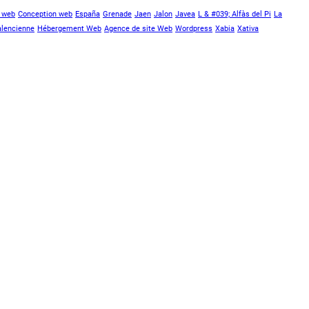
s web
Conception web
España
Grenade
Jaen
Jalon
Javea
L & #039; Alfàs del Pi
La
lencienne
Hébergement Web
Agence de site Web
Wordpress
Xabia
Xativa