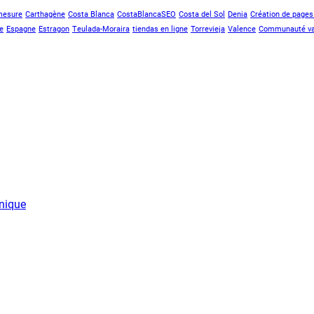
mesure
Carthagène
Costa Blanca
CostaBlancaSEO
Costa del Sol
Denia
Création de page
le
Espagne
Estragon
Teulada-Moraira
tiendas en ligne
Torrevieja
Valence
Communauté va
nique