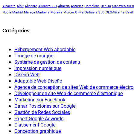
Albacete
Albir
Alicante
AlicanteSEO
Almeria
Asturies
Barcelone
Benisa
Site Web sur 
Nucia
Madrid
Malaga
Marbella
Moraira
Murcie
Olivia
Orihuela
SEO
SEOAlicante
Sévil
Catégories
Hébergement Web abordable
l'image de marque
Système de gestion de contenu
Impression numérique
Diseño Web
Adaptable Web Diseño
Agence de conception de sites Web de commerce électro
Développeur de site Web de commerce électronique
Marketing sur Facebook
Ganar Posiciones sur Google
Gestión de Redes Sociales
Expert Google Adwords
Classement Google
Conception graphique