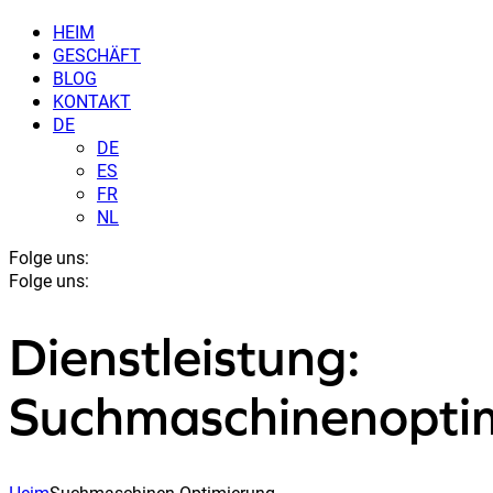
HEIM
GESCHÄFT
BLOG
KONTAKT
DE
DE
ES
FR
NL
Folge uns:
Folge uns:
Dienstleistung:
Suchmaschinenopti
Heim
Suchmaschinen-Optimierung