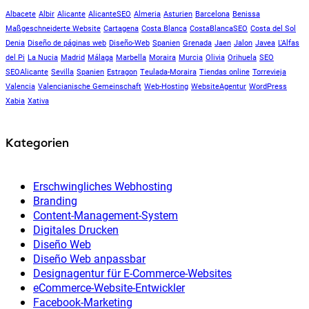
Albacete
Albir
Alicante
AlicanteSEO
Almeria
Asturien
Barcelona
Benissa
Maßgeschneiderte Website
Cartagena
Costa Blanca
CostaBlancaSEO
Costa del Sol
Denia
Diseño de páginas web
Diseño-Web
Spanien
Grenada
Jaen
Jalon
Javea
L'Alfas
del Pi
La Nucia
Madrid
Málaga
Marbella
Moraira
Murcia
Olivia
Orihuela
SEO
SEOAlicante
Sevilla
Spanien
Estragon
Teulada-Moraira
Tiendas online
Torrevieja
Valencia
Valencianische Gemeinschaft
Web-Hosting
WebsiteAgentur
WordPress
Xabia
Xativa
Kategorien
Erschwingliches Webhosting
Branding
Content-Management-System
Digitales Drucken
Diseño Web
Diseño Web anpassbar
Designagentur für E-Commerce-Websites
eCommerce-Website-Entwickler
Facebook-Marketing