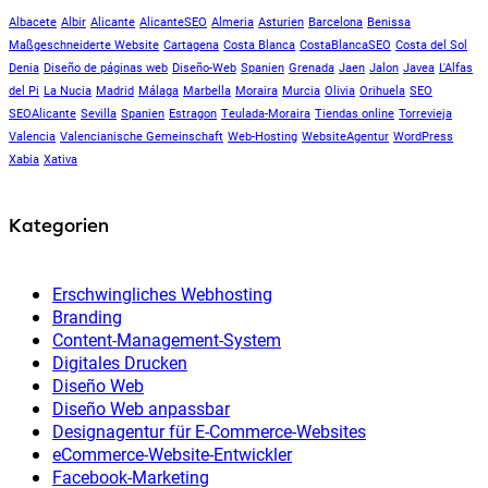
Albacete
Albir
Alicante
AlicanteSEO
Almeria
Asturien
Barcelona
Benissa
Maßgeschneiderte Website
Cartagena
Costa Blanca
CostaBlancaSEO
Costa del Sol
Denia
Diseño de páginas web
Diseño-Web
Spanien
Grenada
Jaen
Jalon
Javea
L'Alfas
del Pi
La Nucia
Madrid
Málaga
Marbella
Moraira
Murcia
Olivia
Orihuela
SEO
SEOAlicante
Sevilla
Spanien
Estragon
Teulada-Moraira
Tiendas online
Torrevieja
Valencia
Valencianische Gemeinschaft
Web-Hosting
WebsiteAgentur
WordPress
Xabia
Xativa
Kategorien
Erschwingliches Webhosting
Branding
Content-Management-System
Digitales Drucken
Diseño Web
Diseño Web anpassbar
Designagentur für E-Commerce-Websites
eCommerce-Website-Entwickler
Facebook-Marketing