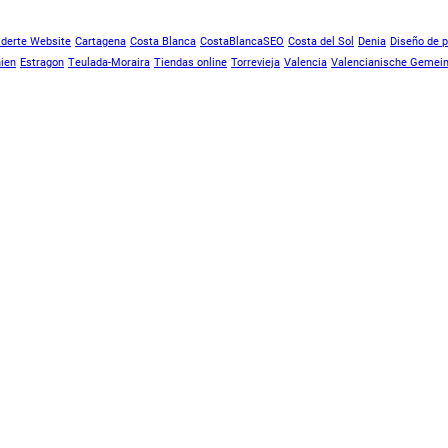
derte Website
Cartagena
Costa Blanca
CostaBlancaSEO
Costa del Sol
Denia
Diseño de 
ien
Estragon
Teulada-Moraira
Tiendas online
Torrevieja
Valencia
Valencianische Gemein