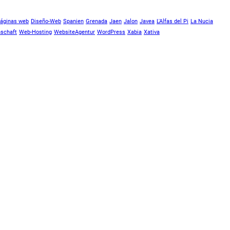
páginas web
Diseño-Web
Spanien
Grenada
Jaen
Jalon
Javea
L'Alfas del Pi
La Nucia
schaft
Web-Hosting
WebsiteAgentur
WordPress
Xabia
Xativa