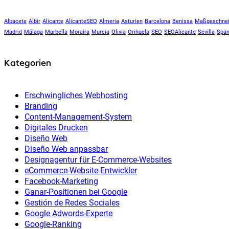
Albacete
Albir
Alicante
AlicanteSEO
Almeria
Asturien
Barcelona
Benissa
Maßgeschnei
Madrid
Málaga
Marbella
Moraira
Murcia
Olivia
Orihuela
SEO
SEOAlicante
Sevilla
Span
Kategorien
Erschwingliches Webhosting
Branding
Content-Management-System
Digitales Drucken
Diseño Web
Diseño Web anpassbar
Designagentur für E-Commerce-Websites
eCommerce-Website-Entwickler
Facebook-Marketing
Ganar-Positionen bei Google
Gestión de Redes Sociales
Google Adwords-Experte
Google-Ranking