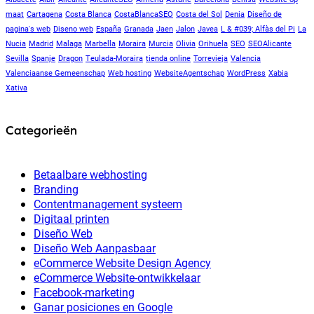
maat
Cartagena
Costa Blanca
CostaBlancaSEO
Costa del Sol
Denia
Diseño de
pagina's web
Diseno web
España
Granada
Jaen
Jalon
Javea
L & #039; Alfàs del Pi
La
Nucia
Madrid
Malaga
Marbella
Moraira
Murcia
Olivia
Orihuela
SEO
SEOAlicante
Sevilla
Spanje
Dragon
Teulada-Moraira
tienda online
Torrevieja
Valencia
Valenciaanse Gemeenschap
Web hosting
WebsiteAgentschap
WordPress
Xabia
Xativa
Categorieën
Betaalbare webhosting
Branding
Contentmanagement systeem
Digitaal printen
Diseño Web
Diseño Web Aanpasbaar
eCommerce Website Design Agency
eCommerce Website-ontwikkelaar
Facebook-marketing
Ganar posiciones en Google