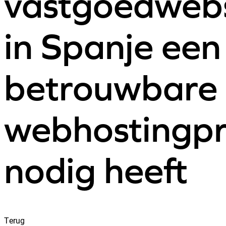
vastgoedwebs
in Spanje een
betrouwbare
webhostingpr
nodig heeft
Terug