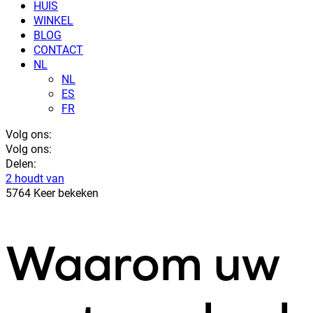
HUIS
WINKEL
BLOG
CONTACT
NL
NL
ES
FR
Volg ons:
Volg ons:
Delen:
2 houdt van
5764 Keer bekeken
Waarom uw