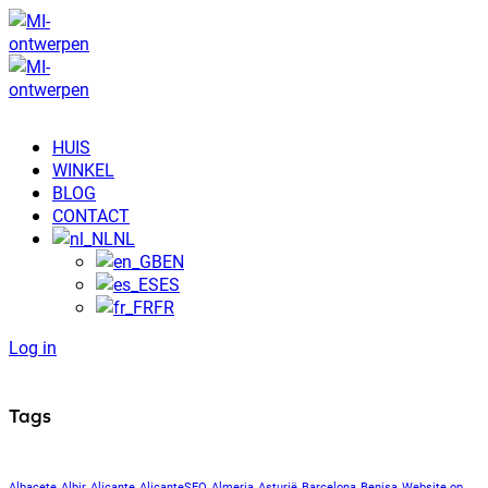
HUIS
WINKEL
BLOG
CONTACT
NL
EN
ES
FR
Log in
Tags
Albacete
Albir
Alicante
AlicanteSEO
Almeria
Asturië
Barcelona
Benisa
Website op