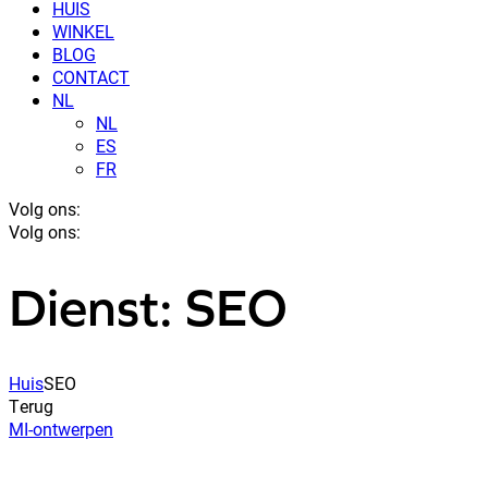
HUIS
WINKEL
BLOG
CONTACT
NL
NL
ES
FR
Volg ons:
Volg ons:
Dienst: SEO
Huis
SEO
Terug
MI-ontwerpen