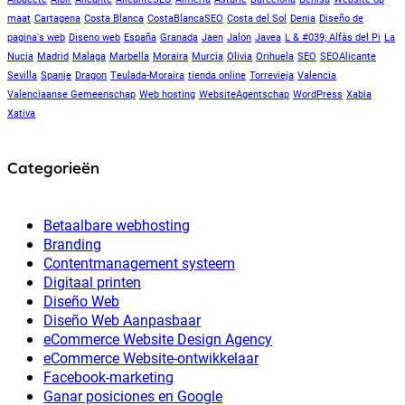
maat
Cartagena
Costa Blanca
CostaBlancaSEO
Costa del Sol
Denia
Diseño de
pagina's web
Diseno web
España
Granada
Jaen
Jalon
Javea
L & #039; Alfàs del Pi
La
Nucia
Madrid
Malaga
Marbella
Moraira
Murcia
Olivia
Orihuela
SEO
SEOAlicante
Sevilla
Spanje
Dragon
Teulada-Moraira
tienda online
Torrevieja
Valencia
Valenciaanse Gemeenschap
Web hosting
WebsiteAgentschap
WordPress
Xabia
Xativa
Categorieën
Betaalbare webhosting
Branding
Contentmanagement systeem
Digitaal printen
Diseño Web
Diseño Web Aanpasbaar
eCommerce Website Design Agency
eCommerce Website-ontwikkelaar
Facebook-marketing
Ganar posiciones en Google