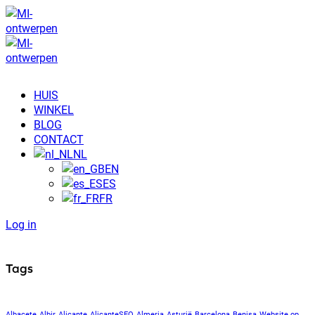
HUIS
WINKEL
BLOG
CONTACT
NL
EN
ES
FR
Log in
Tags
Albacete
Albir
Alicante
AlicanteSEO
Almeria
Asturië
Barcelona
Benisa
Website op