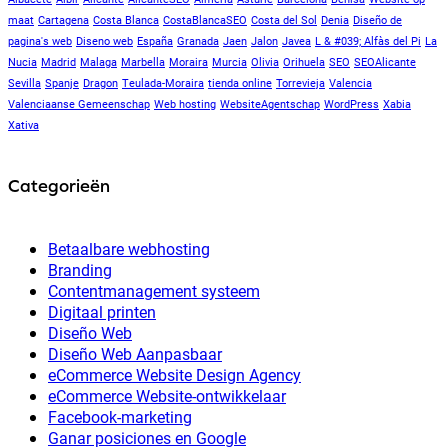
maat
Cartagena
Costa Blanca
CostaBlancaSEO
Costa del Sol
Denia
Diseño de
pagina's web
Diseno web
España
Granada
Jaen
Jalon
Javea
L & #039; Alfàs del Pi
La
Nucia
Madrid
Malaga
Marbella
Moraira
Murcia
Olivia
Orihuela
SEO
SEOAlicante
Sevilla
Spanje
Dragon
Teulada-Moraira
tienda online
Torrevieja
Valencia
Valenciaanse Gemeenschap
Web hosting
WebsiteAgentschap
WordPress
Xabia
Xativa
Categorieën
Betaalbare webhosting
Branding
Contentmanagement systeem
Digitaal printen
Diseño Web
Diseño Web Aanpasbaar
eCommerce Website Design Agency
eCommerce Website-ontwikkelaar
Facebook-marketing
Ganar posiciones en Google