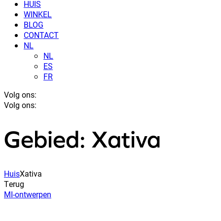
HUIS
WINKEL
BLOG
CONTACT
NL
NL
ES
FR
Volg ons:
Volg ons:
Gebied: Xativa
Huis
Xativa
Terug
MI-ontwerpen