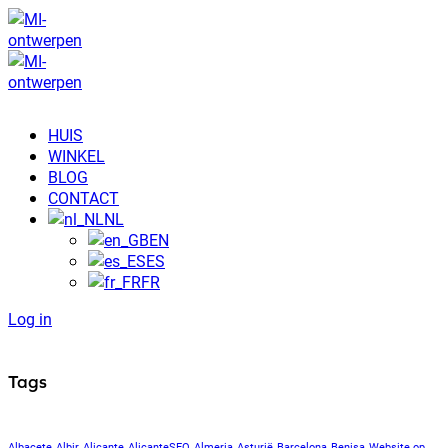
HUIS
WINKEL
BLOG
CONTACT
NL
EN
ES
FR
Log in
Tags
Albacete
Albir
Alicante
AlicanteSEO
Almeria
Asturië
Barcelona
Benisa
Website op