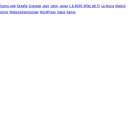
Diseno web
España
Granada
Jaen
Jalon
Javea
L & #039; Alfàs del Pi
La Nucia
Madrid
sting
WebsiteAgentschap
WordPress
Xabia
Xativa