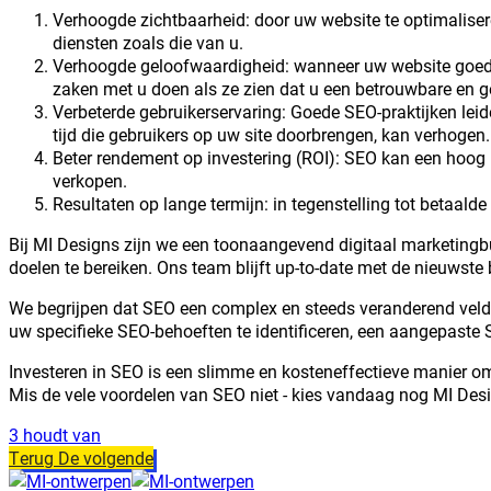
Verhoogde zichtbaarheid: door uw website te optimalisere
diensten zoals die van u.
Verhoogde geloofwaardigheid: wanneer uw website goed sc
zaken met u doen als ze zien dat u een betrouwbare en 
Verbeterde gebruikerservaring: Goede SEO-praktijken lei
tijd die gebruikers op uw site doorbrengen, kan verhogen.
Beter rendement op investering (ROI): SEO kan een hoog r
verkopen.
Resultaten op lange termijn: in tegenstelling tot betaalde
Bij MI Designs zijn we een toonaangevend digitaal marketing
doelen te bereiken. Ons team blijft up-to-date met de nieuwste
We begrijpen dat SEO een complex en steeds veranderend veld
uw specifieke SEO-behoeften te identificeren, een aangepaste S
Investeren in SEO is een slimme en kosteneffectieve manier om
Mis de vele voordelen van SEO niet - kies vandaag nog MI Des
3 houdt van
Terug
De volgende