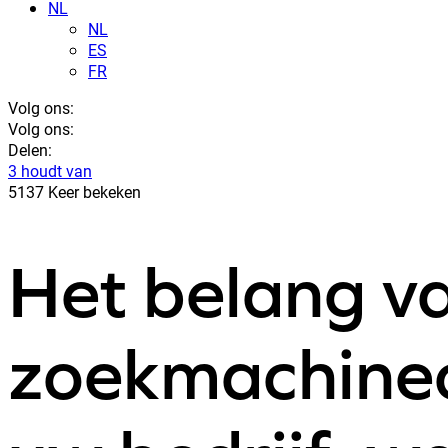
NL
NL
ES
FR
Volg ons:
Volg ons:
Delen:
3 houdt van
5137 Keer bekeken
Het belang v
zoekmachineo