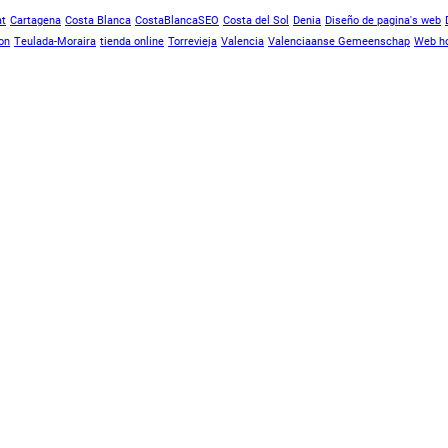
at
Cartagena
Costa Blanca
CostaBlancaSEO
Costa del Sol
Denia
Diseño de pagina's web
on
Teulada-Moraira
tienda online
Torrevieja
Valencia
Valenciaanse Gemeenschap
Web ho