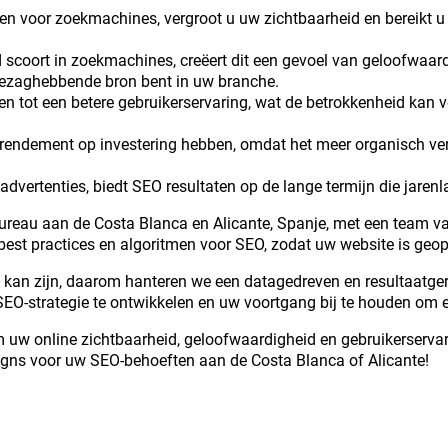
n voor zoekmachines, vergroot u uw zichtbaarheid en bereikt u p
oort in zoekmachines, creëert dit een gevoel van geloofwaardig
gezaghebbende bron bent in uw branche.
den tot een betere gebruikerservaring, wat de betrokkenheid kan
endement op investering hebben, omdat het meer organisch verkee
 advertenties, biedt SEO resultaten op de lange termijn die jaren
bureau aan de Costa Blanca en Alicante, Spanje, met een team 
 best practices en algoritmen voor SEO, zodat uw website is geo
 kan zijn, daarom hanteren we een datagedreven en resultaatg
EO-strategie te ontwikkelen en uw voortgang bij te houden om er
 uw online zichtbaarheid, geloofwaardigheid en gebruikerservar
igns voor uw SEO-behoeften aan de Costa Blanca of Alicante!