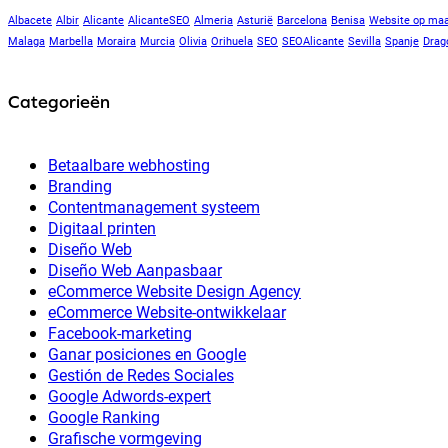
Albacete
Albir
Alicante
AlicanteSEO
Almeria
Asturië
Barcelona
Benisa
Website op ma
Malaga
Marbella
Moraira
Murcia
Olivia
Orihuela
SEO
SEOAlicante
Sevilla
Spanje
Drag
Categorieën
Betaalbare webhosting
Branding
Contentmanagement systeem
Digitaal printen
Diseño Web
Diseño Web Aanpasbaar
eCommerce Website Design Agency
eCommerce Website-ontwikkelaar
Facebook-marketing
Ganar posiciones en Google
Gestión de Redes Sociales
Google Adwords-expert
Google Ranking
Grafische vormgeving