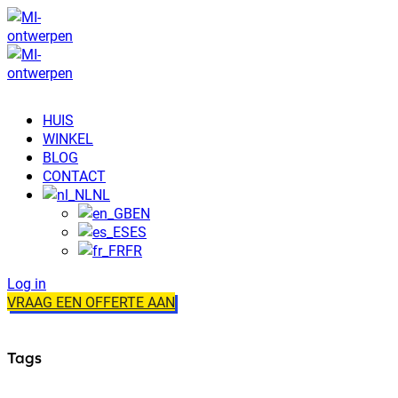
HUIS
WINKEL
BLOG
CONTACT
NL
EN
ES
FR
Log in
VRAAG EEN OFFERTE AAN
Tags