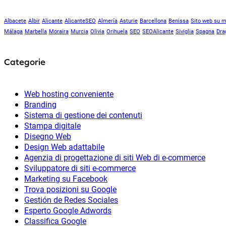
Albacete
Albir
Alicante
AlicanteSEO
Almería
Asturie
Barcellona
Benissa
Sito web su m
Málaga
Marbella
Moraira
Murcia
Olivia
Orihuela
SEO
SEOAlicante
Siviglia
Spagna
Dra
Categorie
Web hosting conveniente
Branding
Sistema di gestione dei contenuti
Stampa digitale
Disegno Web
Design Web adattabile
Agenzia di progettazione di siti Web di e-commerce
Sviluppatore di siti e-commerce
Marketing su Facebook
Trova posizioni su Google
Gestión de Redes Sociales
Esperto Google Adwords
Classifica Google