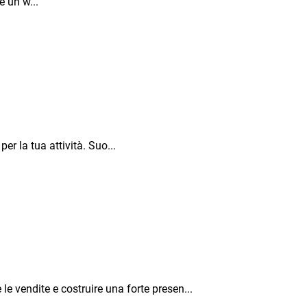
e un w...
er la tua attività. Suo...
e vendite e costruire una forte presen...