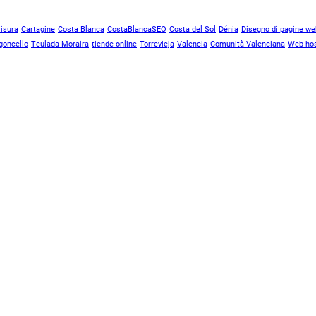
isura
Cartagine
Costa Blanca
CostaBlancaSEO
Costa del Sol
Dénia
Disegno di pagine we
goncello
Teulada-Moraira
tiende online
Torrevieja
Valencia
Comunità Valenciana
Web hos