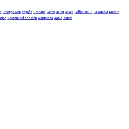
b
Disegno web
España
Granada
Giaen
Jalon
Javea
L'Alfàs del Pi
La Nuccia
Madrid
ting
Agenzia del sito web
wordpress
Xabia
Xativa