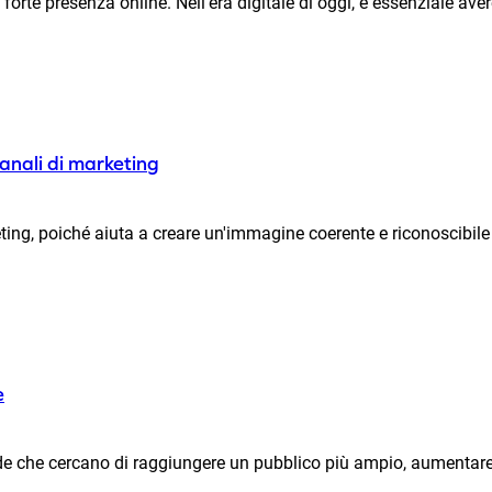
orte presenza online. Nell'era digitale di oggi, è essenziale aver
canali di marketing
ting, poiché aiuta a creare un'immagine coerente e riconoscibile p
e
nde che cercano di raggiungere un pubblico più ampio, aumentare l