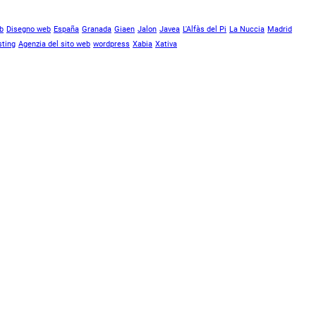
b
Disegno web
España
Granada
Giaen
Jalon
Javea
L'Alfàs del Pi
La Nuccia
Madrid
ting
Agenzia del sito web
wordpress
Xabia
Xativa