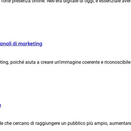
orte presenza online. Nell'era digitale di oggi, è essenziale aver
canali di marketing
ting, poiché aiuta a creare un'immagine coerente e riconoscibile p
e
nde che cercano di raggiungere un pubblico più ampio, aumentare l