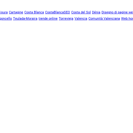
isura
Cartagine
Costa Blanca
CostaBlancaSEO
Costa del Sol
Dénia
Disegno di pagine we
goncello
Teulada-Moraira
tiende online
Torrevieja
Valencia
Comunità Valenciana
Web hos