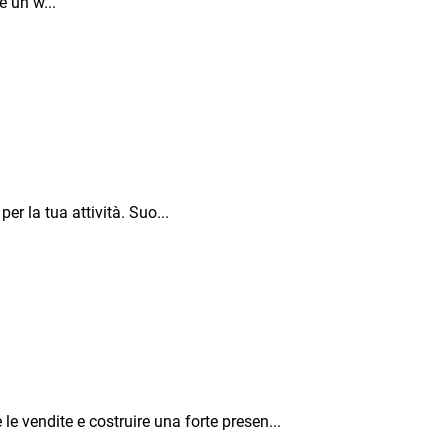
e un w...
er la tua attività. Suo...
e vendite e costruire una forte presen...