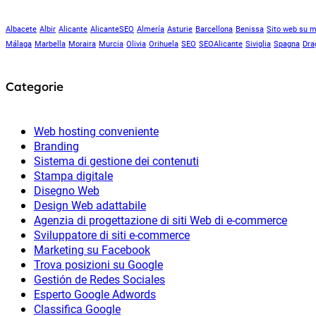
Albacete
Albir
Alicante
AlicanteSEO
Almería
Asturie
Barcellona
Benissa
Sito web su m
Málaga
Marbella
Moraira
Murcia
Olivia
Orihuela
SEO
SEOAlicante
Siviglia
Spagna
Dra
Categorie
Web hosting conveniente
Branding
Sistema di gestione dei contenuti
Stampa digitale
Disegno Web
Design Web adattabile
Agenzia di progettazione di siti Web di e-commerce
Sviluppatore di siti e-commerce
Marketing su Facebook
Trova posizioni su Google
Gestión de Redes Sociales
Esperto Google Adwords
Classifica Google