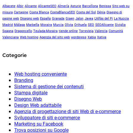
Albacete
Albir
Alicante
AlicanteSEO
Almería
Asturie
Barcellona
Benissa
Sito web su
misura
Cartagine
Costa Blanca
CostaBlancaSEO
Costa del Sol
Dénia
Disegno di
pagine web
Disegno web
España
Granada
Giaen
Jalon
Javea
L'Alfàs del Pi
La Nuccia
Madrid
Málaga
Marbella
Moraira
Murcia
Olivia
Orihuela
SEO
SEOAlicante
Siviglia
Spagna
Dragoncello
Teulada-Moraira
tiende online
Torrevieja
Valencia
Comunità
Valenciana
Web hosting
Agenzia del sito web
wordpress
Xabia
Xativa
Categorie
Web hosting conveniente
Branding
Sistema di gestione dei contenuti
Stampa digitale
Disegno Web
Design Web adattabile
Agenzia di progettazione di siti Web di e-commerce
Sviluppatore di siti e-commerce
Marketing su Facebook
Trova posizioni su Google