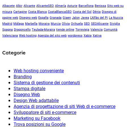
Albacete
Albir
Alicante
AlicanteSEO
Almería
Asturie
Barcellona
Benissa
Sito web su
misura
Cartagine
Costa Blanca
CostaBlancaSEO
Costa del Sol
Dénia
Disegno di
pagine web
Disegno web
España
Granada
Giaen
Jalon
Javea
L'Alfàs del Pi
La Nuccia
Madrid
Málaga
Marbella
Moraira
Murcia
Olivia
Orihuela
SEO
SEOAlicante
Siviglia
Spagna
Dragoncello
Teulada-Moraira
tiende online
Torrevieja
Valencia
Comunità
Valenciana
Web hosting
Agenzia del sito web
wordpress
Xabia
Xativa
Categorie
Web hosting conveniente
Branding
Sistema di gestione dei contenuti
Stampa digitale
Disegno Web
Design Web adattabile
Agenzia di progettazione di siti Web di e-commerce
Sviluppatore di siti e-commerce
Marketing su Facebook
Trova posizioni su Google