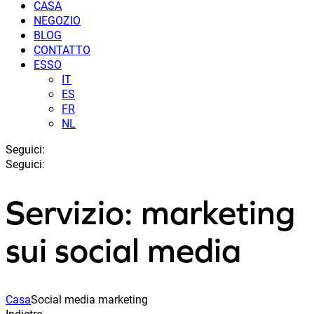
CASA
NEGOZIO
BLOG
CONTATTO
ESSO
IT
ES
FR
NL
Seguici:
Seguici:
Servizio: marketing
sui social media
Casa
Social media marketing
Indietro