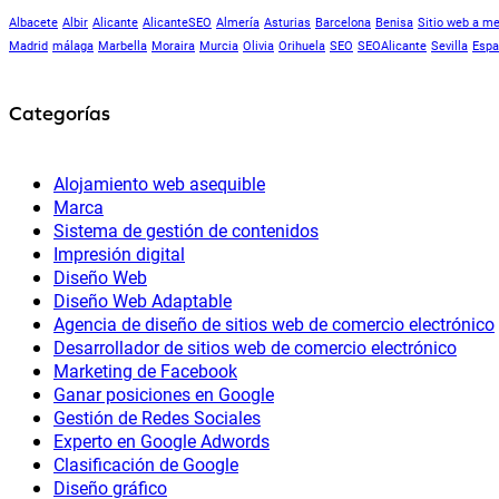
Albacete
Albir
Alicante
AlicanteSEO
Almería
Asturias
Barcelona
Benisa
Sitio web a m
Madrid
málaga
Marbella
Moraira
Murcia
Olivia
Orihuela
SEO
SEOAlicante
Sevilla
Espa
Categorías
Alojamiento web asequible
Marca
Sistema de gestión de contenidos
Impresión digital
Diseño Web
Diseño Web Adaptable
Agencia de diseño de sitios web de comercio electrónico
Desarrollador de sitios web de comercio electrónico
Marketing de Facebook
Ganar posiciones en Google
Gestión de Redes Sociales
Experto en Google Adwords
Clasificación de Google
Diseño gráfico