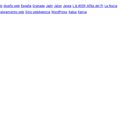
eb
diseño web
España
Granada
Jaén
Jalon
Javea
L & #039; Alfàs del Pi
La Nucia
alojamiento web
Sitio webAgencia
WordPress
Xabia
Xativa