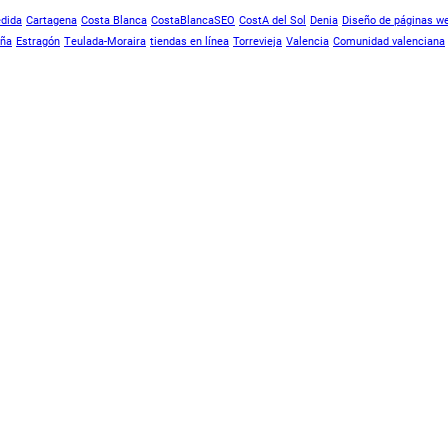
edida
Cartagena
Costa Blanca
CostaBlancaSEO
CostA del Sol
Denia
Diseño de páginas w
ña
Estragón
Teulada-Moraira
tiendas en línea
Torrevieja
Valencia
Comunidad valenciana