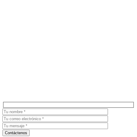
Hablemos
MI Designs ofrece un servicio personalizado para ayudar a
las empresas a tener éxito en el mundo digital. Nuestro
equipo de expertos en marketing, branding y diseño y
desarrollo de sitios web aporta creatividad y experiencia para
mejorar su presencia en línea.
Contáctenos