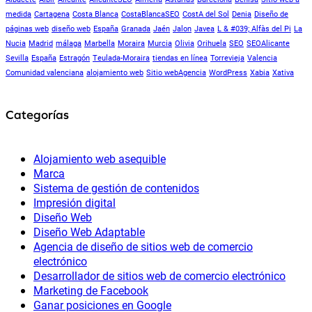
medida
Cartagena
Costa Blanca
CostaBlancaSEO
CostA del Sol
Denia
Diseño de
páginas web
diseño web
España
Granada
Jaén
Jalon
Javea
L & #039; Alfàs del Pi
La
Nucia
Madrid
málaga
Marbella
Moraira
Murcia
Olivia
Orihuela
SEO
SEOAlicante
Sevilla
España
Estragón
Teulada-Moraira
tiendas en línea
Torrevieja
Valencia
Comunidad valenciana
alojamiento web
Sitio webAgencia
WordPress
Xabia
Xativa
Categorías
Alojamiento web asequible
Marca
Sistema de gestión de contenidos
Impresión digital
Diseño Web
Diseño Web Adaptable
Agencia de diseño de sitios web de comercio
electrónico
Desarrollador de sitios web de comercio electrónico
Marketing de Facebook
Ganar posiciones en Google