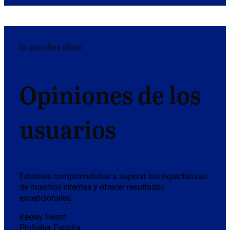
lo que ellos dicen
Opiniones de los
usuarios
Estamos comprometidos a superar las expectativas
de nuestros clientes y ofrecer resultados
excepcionales.
Keeley Hearn
PhiSeller España