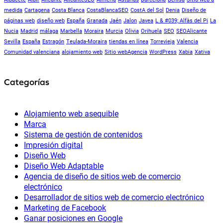
medida
Cartagena
Costa Blanca
CostaBlancaSEO
CostA del Sol
Denia
Diseño de
páginas web
diseño web
España
Granada
Jaén
Jalon
Javea
L & #039; Alfàs del Pi
La
Nucia
Madrid
málaga
Marbella
Moraira
Murcia
Olivia
Orihuela
SEO
SEOAlicante
Sevilla
España
Estragón
Teulada-Moraira
tiendas en línea
Torrevieja
Valencia
Comunidad valenciana
alojamiento web
Sitio webAgencia
WordPress
Xabia
Xativa
Categorías
Alojamiento web asequible
Marca
Sistema de gestión de contenidos
Impresión digital
Diseño Web
Diseño Web Adaptable
Agencia de diseño de sitios web de comercio
electrónico
Desarrollador de sitios web de comercio electrónico
Marketing de Facebook
Ganar posiciones en Google