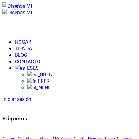
HOGAR
TIENDA
BLOG
CONTACTO
ES
EN
FR
NL
Iniciar sesión
Etiquetas
Albacete
Albir
Alicante
AlicanteSEO
Almería
Asturias
Barcelona
Benisa
Sitio web a