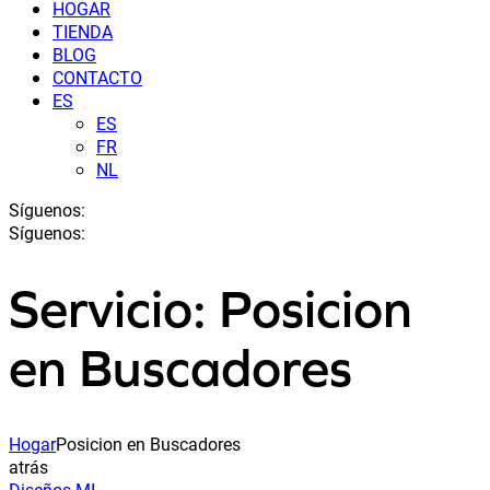
HOGAR
TIENDA
BLOG
CONTACTO
ES
ES
FR
NL
Síguenos:
Síguenos:
Servicio: Posicion
en Buscadores
Hogar
Posicion en Buscadores
atrás
Diseños MI