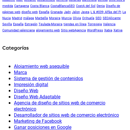
medida
Cartagena
Costa Blanca
CostaBlancaSEO
CostA del Sol
Denia
Diseño de
páginas web
diseño web
España
Granada
Jaén
Jalon
Javea
L & #039; Alfàs del Pi
La
Nucia
Madrid
málaga
Marbella
Moraira
Murcia
Olivia
Orihuela
SEO
SEOAlicante
Sevilla
España
Estragón
Teulada-Moraira
tiendas en línea
Torrevieja
Valencia
Comunidad valenciana
alojamiento web
Sitio webAgencia
WordPress
Xabia
Xativa
Categorías
Alojamiento web asequible
Marca
Sistema de gestión de contenidos
Impresión digital
Diseño Web
Diseño Web Adaptable
Agencia de diseño de sitios web de comercio
electrónico
Desarrollador de sitios web de comercio electrónico
Marketing de Facebook
Ganar posiciones en Google