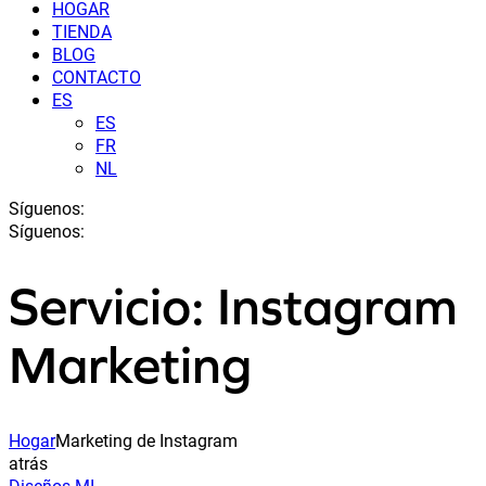
HOGAR
TIENDA
BLOG
CONTACTO
ES
ES
FR
NL
Síguenos:
Síguenos:
Servicio: Instagram
Marketing
Hogar
Marketing de Instagram
atrás
Diseños MI