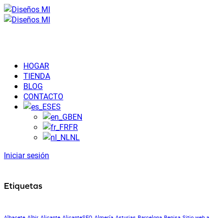
HOGAR
TIENDA
BLOG
CONTACTO
ES
EN
FR
NL
Iniciar sesión
Etiquetas
Albacete
Albir
Alicante
AlicanteSEO
Almería
Asturias
Barcelona
Benisa
Sitio web a