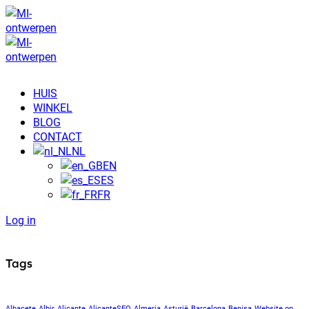
HUIS
WINKEL
BLOG
CONTACT
NL
EN
ES
FR
Log in
Tags
Albacete
Albir
Alicante
AlicanteSEO
Almeria
Asturië
Barcelona
Benisa
Website op