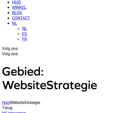
HUIS
WINKEL
BLOG
CONTACT
NL
NL
ES
FR
Volg ons:
Volg ons:
Gebied:
WebsiteStrategie
Huis
WebsiteStrategie
Terug
MI-ontwerpen