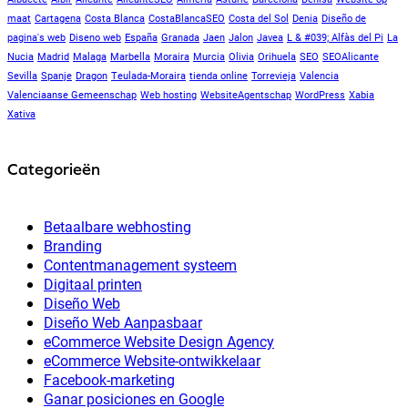
maat
Cartagena
Costa Blanca
CostaBlancaSEO
Costa del Sol
Denia
Diseño de
pagina's web
Diseno web
España
Granada
Jaen
Jalon
Javea
L & #039; Alfàs del Pi
La
Nucia
Madrid
Malaga
Marbella
Moraira
Murcia
Olivia
Orihuela
SEO
SEOAlicante
Sevilla
Spanje
Dragon
Teulada-Moraira
tienda online
Torrevieja
Valencia
Valenciaanse Gemeenschap
Web hosting
WebsiteAgentschap
WordPress
Xabia
Xativa
Categorieën
Betaalbare webhosting
Branding
Contentmanagement systeem
Digitaal printen
Diseño Web
Diseño Web Aanpasbaar
eCommerce Website Design Agency
eCommerce Website-ontwikkelaar
Facebook-marketing
Ganar posiciones en Google