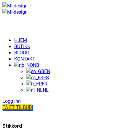
HJEM
BUTIKK
BLOGG
KONTAKT
NB
EN
ES
FR
NL
Logg Inn
FÅ ET TILBUD
Stikkord