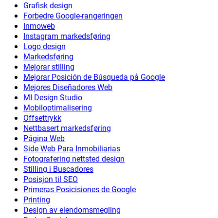
Grafisk design
Forbedre Google-rangeringen
Inmoweb
Instagram markedsføring
Logo design
Markedsføring
Mejorar stilling
Mejorar Posición de Búsqueda på Google
Mejores Diseñadores Web
MI Design Studio
Mobiloptimalisering
Offsettrykk
Nettbasert markedsføring
Página Web
Side Web Para Inmobiliarias
Fotografering nettsted design
Stilling i Buscadores
Posisjon til SEO
Primeras Posicisiones de Google
Printing
Design av eiendomsmegling