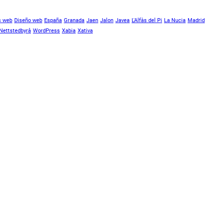
s web
Diseño web
España
Granada
Jaen
Jalon
Javea
L'Alfàs del Pi
La Nucia
Madrid
Nettstedbyrå
WordPress
Xabia
Xativa