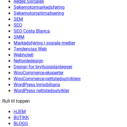
Redes Sociales
Søkemotormarkedsføring
Søkemotoroptimalisering
SEM
SEO
SEO Costa Blanca
SMM
Markedsføring i sosiale medier
Tendencias Web
Webhotell
Nettsidedesign
Design for bryllupsplanlegger
WooCommerce-eksperter
WooCommerce-nettstedsutviklere
WordPress Inmobiliaria
WordPress nettstedsutvikler
Rull til toppen
HJEM
BUTIKK
BLOGG