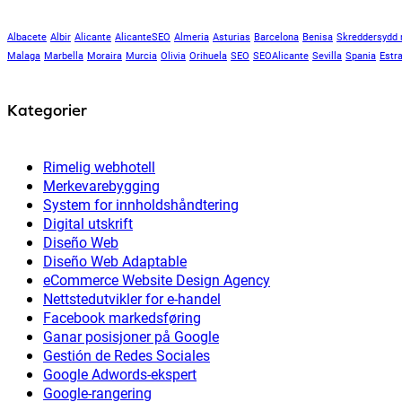
Albacete
Albir
Alicante
AlicanteSEO
Almeria
Asturias
Barcelona
Benisa
Skreddersydd 
Malaga
Marbella
Moraira
Murcia
Olivia
Orihuela
SEO
SEOAlicante
Sevilla
Spania
Estr
Kategorier
Rimelig webhotell
Merkevarebygging
System for innholdshåndtering
Digital utskrift
Diseño Web
Diseño Web Adaptable
eCommerce Website Design Agency
Nettstedutvikler for e-handel
Facebook markedsføring
Ganar posisjoner på Google
Gestión de Redes Sociales
Google Adwords-ekspert
Google-rangering