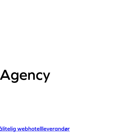
eAgency
ålitelig webhotellleverandør