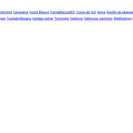
nettsted
Cartagena
Costa Blanca
CostaBlancaSEO
Costa del Sol
Denia
Diseño de página
agon
Teulada-Moraira
tiendas online
Torrevieja
Valencia
Valencias samfunn
Webhosting