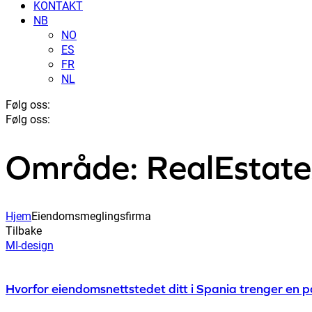
KONTAKT
NB
NO
ES
FR
NL
Følg oss:
Følg oss:
Område: RealEstat
Hjem
Eiendomsmeglingsfirma
Tilbake
MI-design
Hvorfor eiendomsnettstedet ditt i Spania trenger en p