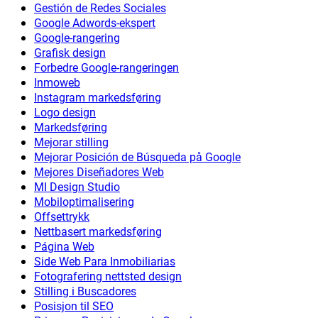
Gestión de Redes Sociales
Google Adwords-ekspert
Google-rangering
Grafisk design
Forbedre Google-rangeringen
Inmoweb
Instagram markedsføring
Logo design
Markedsføring
Mejorar stilling
Mejorar Posición de Búsqueda på Google
Mejores Diseñadores Web
MI Design Studio
Mobiloptimalisering
Offsettrykk
Nettbasert markedsføring
Página Web
Side Web Para Inmobiliarias
Fotografering nettsted design
Stilling i Buscadores
Posisjon til SEO