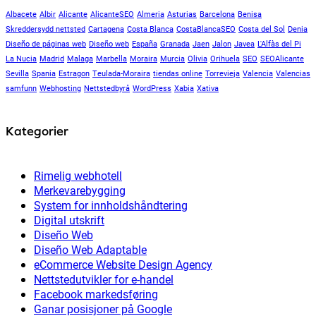
Albacete
Albir
Alicante
AlicanteSEO
Almeria
Asturias
Barcelona
Benisa
Skreddersydd nettsted
Cartagena
Costa Blanca
CostaBlancaSEO
Costa del Sol
Denia
Diseño de páginas web
Diseño web
España
Granada
Jaen
Jalon
Javea
L'Alfàs del Pi
La Nucia
Madrid
Malaga
Marbella
Moraira
Murcia
Olivia
Orihuela
SEO
SEOAlicante
Sevilla
Spania
Estragon
Teulada-Moraira
tiendas online
Torrevieja
Valencia
Valencias
samfunn
Webhosting
Nettstedbyrå
WordPress
Xabia
Xativa
Kategorier
Rimelig webhotell
Merkevarebygging
System for innholdshåndtering
Digital utskrift
Diseño Web
Diseño Web Adaptable
eCommerce Website Design Agency
Nettstedutvikler for e-handel
Facebook markedsføring
Ganar posisjoner på Google