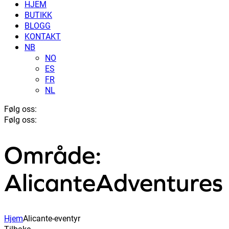
HJEM
BUTIKK
BLOGG
KONTAKT
NB
NO
ES
FR
NL
Følg oss:
Følg oss:
Område:
AlicanteAdventures
Hjem
Alicante-eventyr
Tilbake