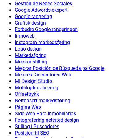
Gestión de Redes Sociales
Google Adwords-ekspert
Google-rangering
Grafisk design
Forbedre Google-rangeringen
Inmoweb
Instagram markedsføring
Logo design
Markedsføring
Mejorar stilling
Mejorar Posición de Búsqueda på Google
Mejores Diseñadores Web
MI Design Studio
Mobiloptimalisering
Offsettrykk
Nettbasert markedsføring
Página Web
Side Web Para Inmobiliarias
Fotografering nettsted design
Stilling i Buscadores
Posisjon til SEO