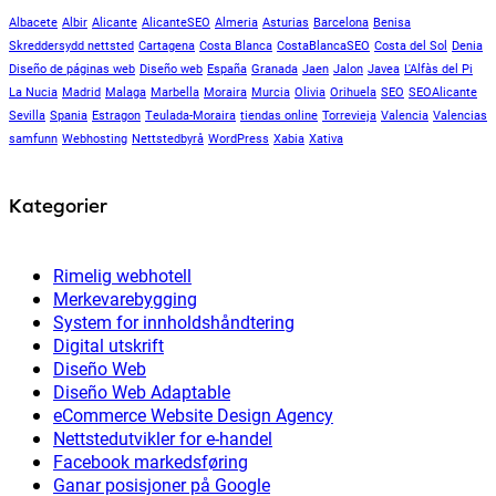
Albacete
Albir
Alicante
AlicanteSEO
Almeria
Asturias
Barcelona
Benisa
Skreddersydd nettsted
Cartagena
Costa Blanca
CostaBlancaSEO
Costa del Sol
Denia
Diseño de páginas web
Diseño web
España
Granada
Jaen
Jalon
Javea
L'Alfàs del Pi
La Nucia
Madrid
Malaga
Marbella
Moraira
Murcia
Olivia
Orihuela
SEO
SEOAlicante
Sevilla
Spania
Estragon
Teulada-Moraira
tiendas online
Torrevieja
Valencia
Valencias
samfunn
Webhosting
Nettstedbyrå
WordPress
Xabia
Xativa
Kategorier
Rimelig webhotell
Merkevarebygging
System for innholdshåndtering
Digital utskrift
Diseño Web
Diseño Web Adaptable
eCommerce Website Design Agency
Nettstedutvikler for e-handel
Facebook markedsføring
Ganar posisjoner på Google