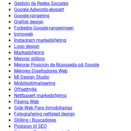
Gestión de Redes Sociales
Google Adwords-ekspert
Google-rangering
Grafisk design
Forbedre Google-rangeringen
Inmoweb
Instagram markedsføring
Logo design
Markedsføring
Mejorar stilling
Mejorar Posición de Búsqueda på Google
Mejores Diseñadores Web
MI Design Studio
Mobiloptimalisering
Offsettrykk
Nettbasert markedsføring
Página Web
Side Web Para Inmobiliarias
Fotografering nettsted design
Stilling i Buscadores
Posisjon til SEO