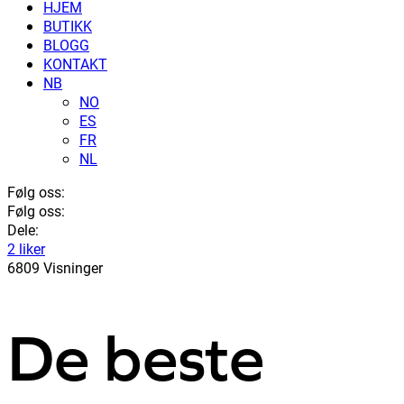
HJEM
BUTIKK
BLOGG
KONTAKT
NB
NO
ES
FR
NL
Følg oss:
Følg oss:
Dele:
2 liker
6809 Visninger
De beste