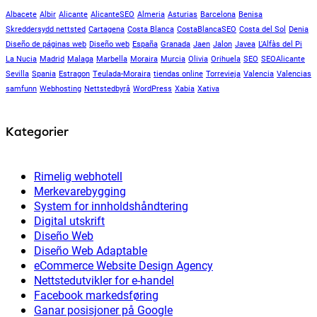
Albacete
Albir
Alicante
AlicanteSEO
Almeria
Asturias
Barcelona
Benisa
Skreddersydd nettsted
Cartagena
Costa Blanca
CostaBlancaSEO
Costa del Sol
Denia
Diseño de páginas web
Diseño web
España
Granada
Jaen
Jalon
Javea
L'Alfàs del Pi
La Nucia
Madrid
Malaga
Marbella
Moraira
Murcia
Olivia
Orihuela
SEO
SEOAlicante
Sevilla
Spania
Estragon
Teulada-Moraira
tiendas online
Torrevieja
Valencia
Valencias
samfunn
Webhosting
Nettstedbyrå
WordPress
Xabia
Xativa
Kategorier
Rimelig webhotell
Merkevarebygging
System for innholdshåndtering
Digital utskrift
Diseño Web
Diseño Web Adaptable
eCommerce Website Design Agency
Nettstedutvikler for e-handel
Facebook markedsføring
Ganar posisjoner på Google